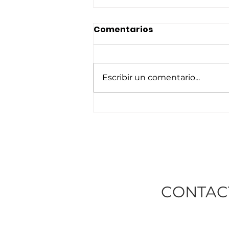
Comentarios
Escribir un comentario...
Con la compañía de más
100 jinetes, fue
homenajeada la Patrona
de la localidad
CONTAC