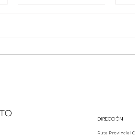
ACTA ACUERDO DE
Car
GESTION DE RESIDUOS DE
Car
APARATOS ELECTRICOS Y
ELECTRONICOS
TO
DIRECCIÓN
Ruta Provincial 