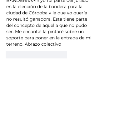
BANDERAAA!!! yo fui parte del jurado 
en la elección de la bandera para la 
ciudad de Córdoba y la que yo quería 
no resultó ganadora. Esta tiene parte 
del concepto de aquella que no pudo 
ser. Me encanta! la pintaré sobre un 
soporte para poner en la entrada de mi 
terreno. Abrazo colectivo
Me gusta
Reaccionar
CONTACTO
Comuna Falda del Carmen
PRESIDENTE COMUNAL
RUBÉN LIENDO