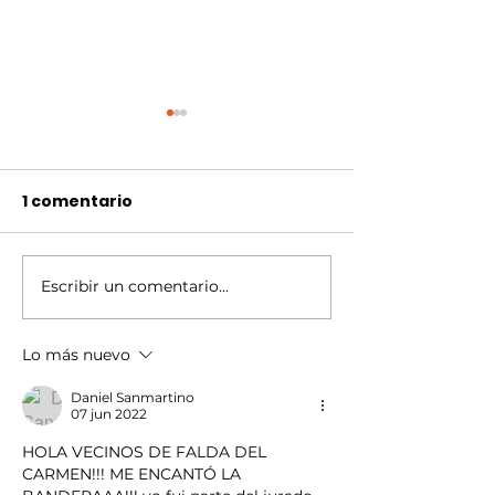
1 comentario
Escribir un comentario...
ACTA ACUERDO DE
Carnavales d
GESTION DE RESIDUOS
del Carmen
DE APARATOS
Lo más nuevo
ELECTRICOS Y
Daniel Sanmartino
ELECTRONICOS
07 jun 2022
HOLA VECINOS DE FALDA DEL 
CARMEN!!! ME ENCANTÓ LA 