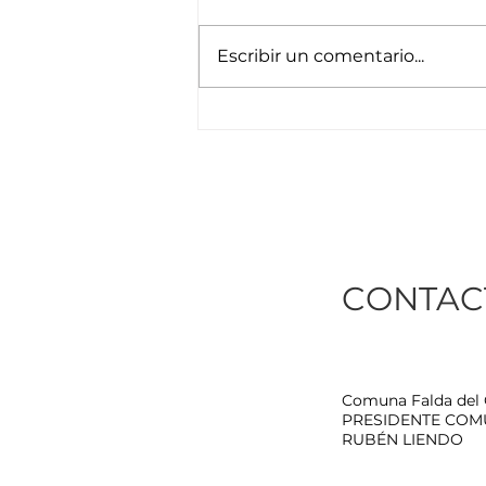
Escribir un comentario...
Con la compañía de más
100 jinetes, fue
homenajeada la Patrona
de la localidad
CONTAC
Comuna Falda del
PRESIDENTE COM
RUBÉN LIENDO