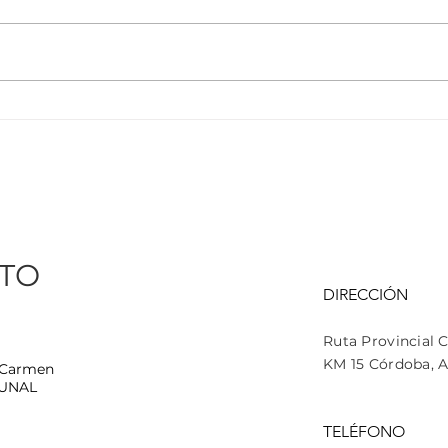
ACTA ACUERDO DE
Car
GESTION DE RESIDUOS DE
Car
APARATOS ELECTRICOS Y
ELECTRONICOS
TO
DIRECCIÓN
Ruta Provincial 
KM 15
Córdoba
, 
 Carmen
UNAL
TELÉFONO