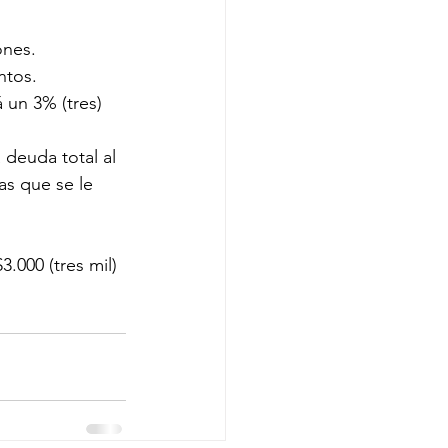
ones.
ntos.
 un 3% (tres) 
deuda total al 
as que se le 
.000 (tres mil)