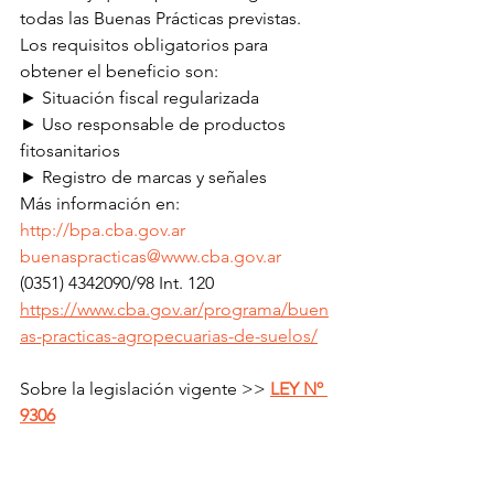
todas las Buenas Prácticas previstas.
Los requisitos obligatorios para 
obtener el beneficio son:
► Situación fiscal regularizada
► Uso responsable de productos 
fitosanitarios
► Registro de marcas y señales
Más información en: 
http://bpa.cba.gov.ar
buenaspracticas@www.cba.gov.ar
(0351) 4342090/98 Int. 120
https://www.cba.gov.ar/programa/buen
as-practicas-agropecuarias-de-suelos/
Sobre la legislación vigente >> 
LEY Nº 
9306
Mas información >> Visita el portal 
web de la 
Secretaría de Medio 