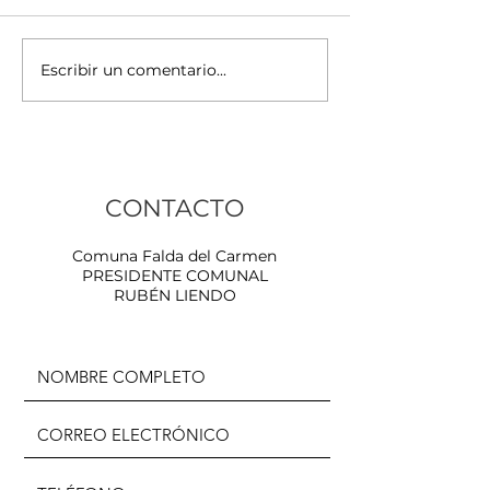
Escribir un comentario...
ACTA ACUERDO DE
Carnavales d
GESTION DE RESIDUOS
del Carmen
DE APARATOS
ELECTRICOS Y
ELECTRONICOS
CONTACTO
Comuna Falda del Carmen
PRESIDENTE COMUNAL
RUBÉN LIENDO