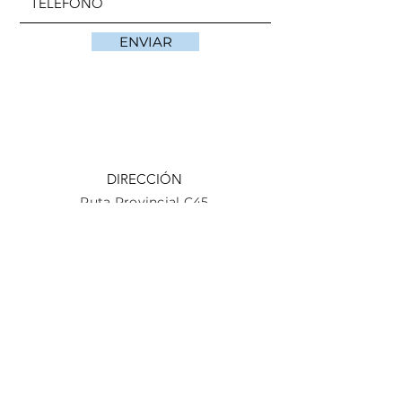
ENVIAR
DIRECCIÓN
Ruta Provincial C45
KM 15
Córdoba
, Argentina
TELÉFONO
Teléfono fijo
03547 402838
Whatsapp
+54 9 3547 63-4965